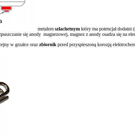
metalem
szlachetnym
który ma potencjał dodatni 
puszczanie się anody magnezowej, magnez z anody osadza się na elemen
zejny w grzałce oraz
zbiornik
przed przyspieszoną korozją elektroche