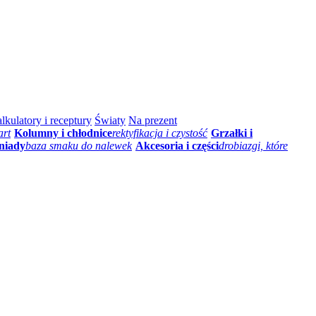
lkulatory i receptury
Światy
Na prezent
art
Kolumny i chłodnice
rektyfikacja i czystość
Grzałki i
niady
baza smaku do nalewek
Akcesoria i części
drobiazgi, które