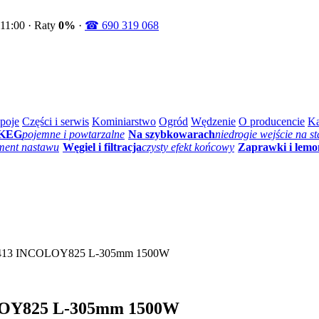
11:00 · Raty
0%
·
☎ 690 319 068
poje
Części i serwis
Kominiarstwo
Ogród
Wędzenie
O producencie
Ka
 KEG
pojemne i powtarzalne
Na szybkowarach
niedrogie wejście na st
ment nastawu
Węgiel i filtracja
czysty efekt końcowy
Zaprawki i lemo
157.413 INCOLOY825 L-305mm 1500W
OLOY825 L-305mm 1500W