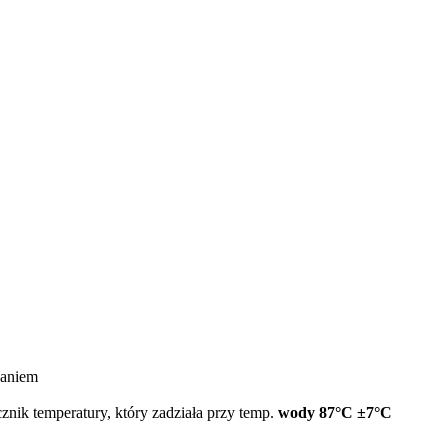
zaniem
nik temperatury, który zadziała przy temp.
wody 87°C ±7°C