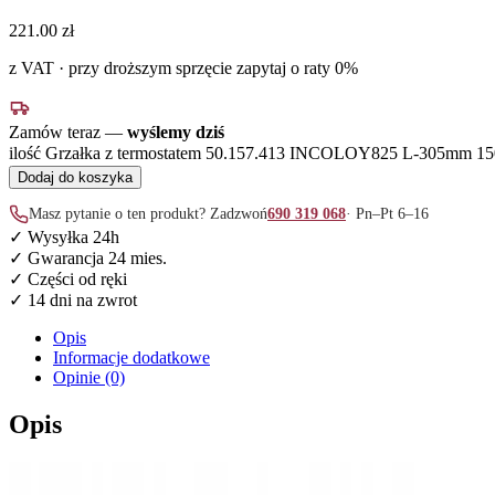
221.00
zł
z VAT · przy droższym sprzęcie zapytaj o raty 0%
Zamów teraz —
wyślemy dziś
ilość Grzałka z termostatem 50.157.413 INCOLOY825 L-305mm 
Dodaj do koszyka
Masz pytanie o ten produkt? Zadzwoń
690 319 068
· Pn–Pt 6–16
✓ Wysyłka 24h
✓ Gwarancja 24 mies.
✓ Części od ręki
✓ 14 dni na zwrot
Opis
Informacje dodatkowe
Opinie (0)
Opis