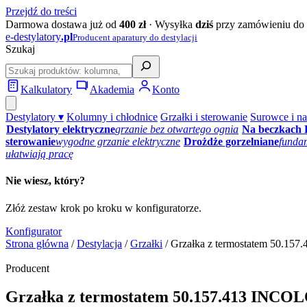
Przejdź do treści
Darmowa dostawa już od
400 zł
· Wysyłka
dziś
przy zamówieniu do 
e‑destylatory
.pl
Producent aparatury do destylacji
Szukaj
Kalkulatory
Akademia
Konto
Destylatory ▾
Kolumny i chłodnice
Grzałki i sterowanie
Surowce i na
Destylatory elektryczne
grzanie bez otwartego ognia
Na beczkach
sterowanie
wygodne grzanie elektryczne
Drożdże gorzelniane
funda
ułatwiają pracę
Nie wiesz, który?
Złóż zestaw krok po kroku w konfiguratorze.
Konfigurator
Strona główna
/
Destylacja
/
Grzałki
/ Grzałka z termostatem 50.
Producent
Grzałka z termostatem 50.157.413 INC