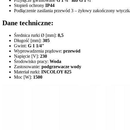
Przyłącze gwintowane
G 1 ¼” lub G 1 ½”
Stopień ochrony
IP44
Podłączenie zasilania przewód 3 – żyłowy zakończony wtyczk
Dane techniczne:
Średnica rurki Ø [mm]:
8,5
Długość [mm]:
305
Gwint:
G 1 1/4″
Wyprowadzenia prądowe:
przewód
Napięcie [V]:
230
Środowisko pracy:
Woda
Zastosowanie:
podgrzewacze wody
Materiał rurki:
INCOLOY 825
Moc [W]:
1500