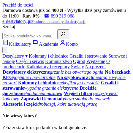
Przejdź do treści
Darmowa dostawa już od
400 zł
· Wysyłka
dziś
przy zamówieniu
do 11:00 · Raty
0%
·
☎ 690 319 068
e‑destylatory
.pl
Producent aparatury do destylacji
Szukaj
Kalkulatory
Akademia
Konto
Destylatory ▾
Kolumny i chłodnice
Grzałki i sterowanie
Surowce i
napoje
Części i serwis
Kominiarstwo
Ogród
Wędzenie
O
producencie
Kalkulatory i receptury
Światy
Na prezent
Destylatory elektryczne
grzanie bez otwartego ognia
Na beczkach
KEG
pojemne i powtarzalne
Na szybkowarach
niedrogie wejście
na start
Kolumny i chłodnice
rektyfikacja i czystość
Grzałki i
sterowanie
wygodne grzanie elektryczne
Drożdże
gorzelniane
fundament nastawu
Węgiel i filtracja
czysty efekt
końcowy
Zaprawki i lemoniady
baza smaku do nalewek
Akcesoria i części
drobiazgi, które ułatwiają pracę
Nie wiesz, który?
Złóż zestaw krok po kroku w konfiguratorze.