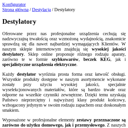
Konfigurator
Strona główna
/
Destylacja
/ Destylatory
Destylatory
Oferowane przez nas profesjonalne urządzenia cechują się
nadzwyczajną trwałością oraz wzmożoną wydajnością, znakomicie
sprawdzą się dla nawet najbardziej wymagających Klientów. W
naszym sklepie internetowym znajdują się
wysokiej jakości
destylatory
. Sklep online proponuje różnego rodzaju aparaty,
zarówno te w formie
szybkowarów
,
beczek KEG
, jak i
specjalistyczne urządzenia elektryczne
.
Każdy
destylator
wyróżnia prosta forma oraz łatwość obsługi.
Wszystkie produkty dostępne w naszym asortymencie wykonane
zostały przy użyciu wysokiej jakości, specjalnie
wyselekcjonowanych materiałów, które są bardzo trwałe oraz
odporne na wszelkie czynniki zewnętrzne. Dzięki temu uzyskają
Państwo nieprzeciętny i najwyższej klasy produkt końcowy,
wzbogacony jedynym w swoim rodzaju zapachem oraz doskonałym
smakiem.
Wyposażone w profesjonalne elementy
zestawy przeznaczone są
zarówno do użytku domowego, jak i przemysłowego
. Z naszych