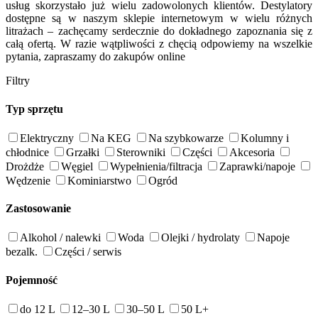
usług skorzystało już wielu zadowolonych klientów. Destylatory
dostępne są w naszym sklepie internetowym w wielu różnych
litrażach – zachęcamy serdecznie do dokładnego zapoznania się z
całą ofertą. W razie wątpliwości z chęcią odpowiemy na wszelkie
pytania, zapraszamy do zakupów online
Filtry
Typ sprzętu
Elektryczny
Na KEG
Na szybkowarze
Kolumny i
chłodnice
Grzałki
Sterowniki
Części
Akcesoria
Drożdże
Węgiel
Wypełnienia/filtracja
Zaprawki/napoje
Wędzenie
Kominiarstwo
Ogród
Zastosowanie
Alkohol / nalewki
Woda
Olejki / hydrolaty
Napoje
bezalk.
Części / serwis
Pojemność
do 12 L
12–30 L
30–50 L
50 L+