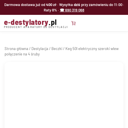
Przejdź
Darmowa dostawa już od
400 zł
· Wysyłka
dziś
przy zamówieniu do 11:00 ·
do
Raty
0%
·
☎ 690 319 068
treści
e‑destylatory
.pl
PRODUCENT APARATURY DO DESTYLACJI
Strona główna
/
Destylacja
/
Beczki
/ Keg 50l elektryczny szeroki wlew
połączenie na 4 śruby