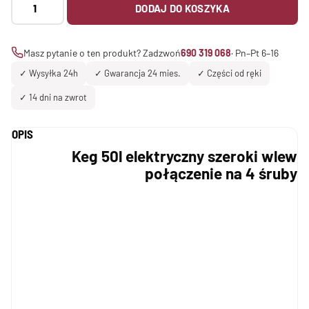
DODAJ DO KOSZYKA
Keg
50l
elektryczny
Masz pytanie o ten produkt? Zadzwoń
690 319 068
· Pn–Pt 6–16
szeroki
✓ Wysyłka 24h
✓ Gwarancja 24 mies.
✓ Części od ręki
wlew
połączenie
✓ 14 dni na zwrot
na
4
OPIS
śruby
Keg 50l elektryczny szeroki wlew
połączenie na 4 śruby