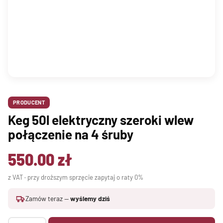
PRODUCENT
Keg 50l elektryczny szeroki wlew
połączenie na 4 śruby
550.00
zł
z VAT · przy droższym sprzęcie zapytaj o raty 0%
Zamów teraz —
wyślemy dziś
ilość