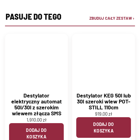
PASUJE DO TEGO
ZBUDUJ CAŁY ZESTAW ›
Destylator
Destylator KEG 50l lub
elektryczny automat
30l szeroki wlew POT-
50l/30l z szerokim
STILL 110cm
wlewem złącza SMS
919.00
zł
1,910.00
zł
DODAJ DO
DODAJ DO
KOSZYKA
KOSZYKA