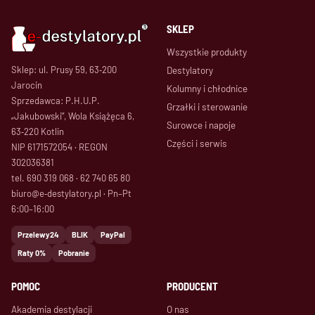
SKLEP
Wszystkie produkty
Sklep: ul. Prusy 59, 63‑200
Destylatory
Jarocin
Kolumny i chłodnice
Sprzedawca: P.H.U.P.
Grzałki i sterowanie
„Jakubowski”, Wola Książęca 6,
Surowce i napoje
63‑220 Kotlin
Części i serwis
NIP 6171572054 · REGON
302036381
tel. 690 319 068 · 62 740 65 80
biuro@e‑destylatory.pl · Pn–Pt
6:00–16:00
Przelewy24
BLIK
PayPal
Raty 0%
Pobranie
POMOC
PRODUCENT
Akademia destylacji
O nas