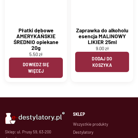
Płatki dębowe
Zaprawka do alkoholu
AMERYKAŃSKIE
esencja MALINOWY
ŚREDNIO opiekane
LIKIER 25ml
20g
9.00
zł
5.50
zł
DODAJ DO
DOWIEDZ SIĘ
KOSZYKA
WIĘCEJ
SKLEP
Wszystkie produkty
Sklep: ul. Prusy 59, 63‑200
Destylatory