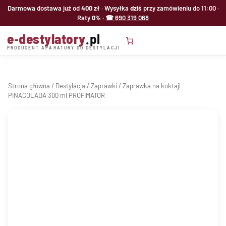
Przejdź
Darmowa dostawa już od
400 zł
· Wysyłka
dziś
przy zamówieniu do 11:00 ·
do
Raty
0%
·
☎ 690 319 068
treści
e‑destylatory
.pl
PRODUCENT APARATURY DO DESTYLACJI
Strona główna
/
Destylacja
/
Zaprawki
/ Zaprawka na koktajl
PINACOLADA 300 ml PROFIMATOR