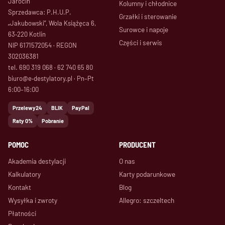
Jarocin
Kolumny i chłodnice
Sprzedawca: P.H.U.P.
Grzałki i sterowanie
„Jakubowski”, Wola Książęca 6,
Surowce i napoje
63‑220 Kotlin
Części i serwis
NIP 6171572054 · REGON
302036381
tel. 690 319 068 · 62 740 65 80
biuro@e‑destylatory.pl · Pn–Pt
6:00–16:00
Przelewy24
BLIK
PayPal
Raty 0%
Pobranie
POMOC
PRODUCENT
Akademia destylacji
O nas
Kalkulatory
Karty podarunkowe
Kontakt
Blog
Wysyłka i zwroty
Allegro: szczeltech
Płatności