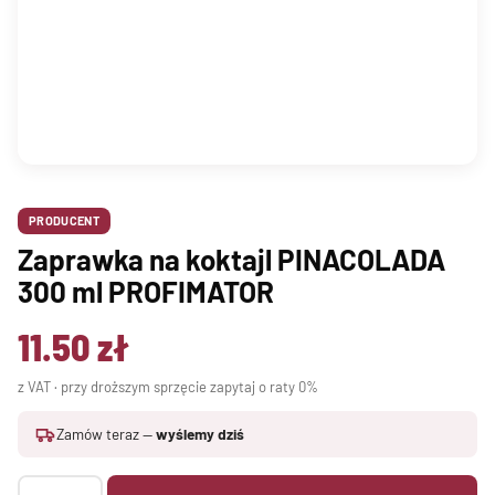
PRODUCENT
Zaprawka na koktajl PINACOLADA
300 ml PROFIMATOR
11.50
zł
z VAT · przy droższym sprzęcie zapytaj o raty 0%
Zamów teraz —
wyślemy dziś
ilość