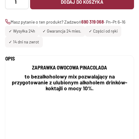
DODAJ DO KOSZYKA
Zaprawka
na
koktajl
Masz pytanie o ten produkt? Zadzwoń
690 319 068
· Pn–Pt 6–16
PINACOLADA
✓ Wysyłka 24h
✓ Gwarancja 24 mies.
✓ Części od ręki
300
ml
✓ 14 dni na zwrot
PROFIMATOR
OPIS
ZAPRAWKA OWOCOWA PINACOLADA
to bezalkoholowy mix pozwalający na
przygotowanie z ulubionym alkoholem drinków-
koktajli o mocy 10%.