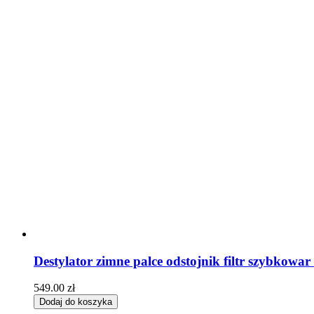
Destylator zimne palce odstojnik filtr szybkowar 
549.00
zł
Dodaj do koszyka