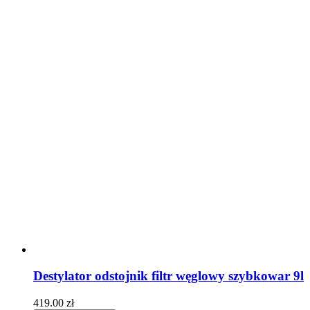
Destylator odstojnik filtr węglowy szybkowar 9l
419.00
zł