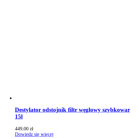
Destylator odstojnik filtr węglowy szybkowar
15l
449.00
zł
Dowiedz się więcej