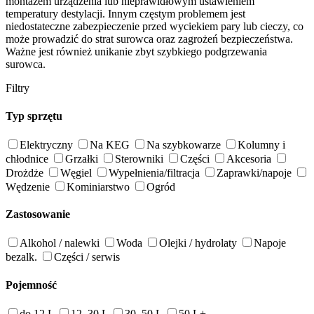
montażem urządzenia lub nieprawidłowym ustawieniem
temperatury destylacji. Innym częstym problemem jest
niedostateczne zabezpieczenie przed wyciekiem pary lub cieczy, co
może prowadzić do strat surowca oraz zagrożeń bezpieczeństwa.
Ważne jest również unikanie zbyt szybkiego podgrzewania
surowca.
Filtry
Typ sprzętu
Elektryczny
Na KEG
Na szybkowarze
Kolumny i
chłodnice
Grzałki
Sterowniki
Części
Akcesoria
Drożdże
Węgiel
Wypełnienia/filtracja
Zaprawki/napoje
Wędzenie
Kominiarstwo
Ogród
Zastosowanie
Alkohol / nalewki
Woda
Olejki / hydrolaty
Napoje
bezalk.
Części / serwis
Pojemność
do 12 L
12–30 L
30–50 L
50 L+