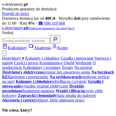
e‑destylatory
.pl
Producent aparatury do destylacji
Przejdź do treści
Darmowa dostawa już od
400 zł
· Wysyłka
dziś
przy zamówieniu
do 11:00 · Raty
0%
·
☎ 690 319 068
e‑destylatory
.pl
Producent aparatury do destylacji
Szukaj
Kalkulatory
Akademia
Konto
Destylatory ▾
Kolumny i chłodnice
Grzałki i sterowanie
Surowce i
napoje
Części i serwis
Kominiarstwo
Ogród
Wędzenie
O
producencie
Kalkulatory i receptury
Światy
Na prezent
Destylatory elektryczne
grzanie bez otwartego ognia
Na beczkach
KEG
pojemne i powtarzalne
Na szybkowarach
niedrogie wejście
na start
Kolumny i chłodnice
rektyfikacja i czystość
Grzałki i
sterowanie
wygodne grzanie elektryczne
Drożdże
gorzelniane
fundament nastawu
Węgiel i filtracja
czysty efekt
końcowy
Zaprawki i lemoniady
baza smaku do nalewek
Akcesoria i części
drobiazgi, które ułatwiają pracę
Nie wiesz, który?