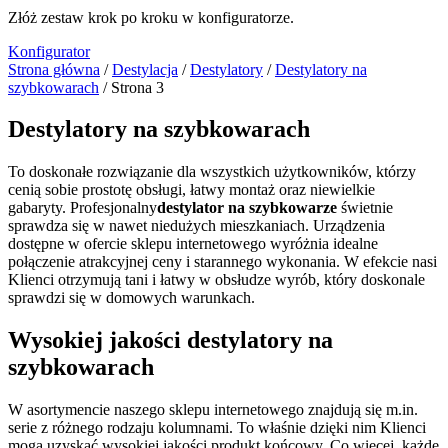
Złóż zestaw krok po kroku w konfiguratorze.
Konfigurator
Strona główna
/
Destylacja
/
Destylatory
/
Destylatory na
szybkowarach
/ Strona 3
Destylatory na szybkowarach
To doskonałe rozwiązanie dla wszystkich użytkowników, którzy
cenią sobie prostotę obsługi, łatwy montaż oraz niewielkie
gabaryty. Profesjonalny
destylator na szybkowarze
świetnie
sprawdza się w nawet niedużych mieszkaniach. Urządzenia
dostępne w ofercie sklepu internetowego wyróżnia idealne
połączenie atrakcyjnej ceny i starannego wykonania. W efekcie nasi
Klienci otrzymują tani i łatwy w obsłudze wyrób, który doskonale
sprawdzi się w domowych warunkach.
Wysokiej jakości destylatory na
szybkowarach
W asortymencie naszego sklepu internetowego znajdują się m.in.
serie z różnego rodzaju kolumnami. To właśnie dzięki nim Klienci
mogą uzyskać wysokiej jakości produkt końcowy. Co więcej, każde