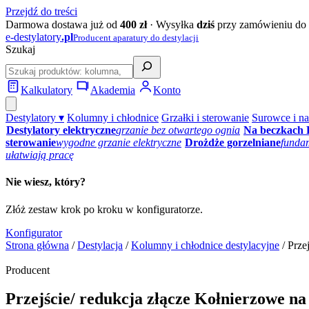
Przejdź do treści
Darmowa dostawa już od
400 zł
· Wysyłka
dziś
przy zamówieniu do 
e‑destylatory
.pl
Producent aparatury do destylacji
Szukaj
Kalkulatory
Akademia
Konto
Destylatory ▾
Kolumny i chłodnice
Grzałki i sterowanie
Surowce i na
Destylatory elektryczne
grzanie bez otwartego ognia
Na beczkach
sterowanie
wygodne grzanie elektryczne
Drożdże gorzelniane
funda
ułatwiają pracę
Nie wiesz, który?
Złóż zestaw krok po kroku w konfiguratorze.
Konfigurator
Strona główna
/
Destylacja
/
Kolumny i chłodnice destylacyjne
/ Prze
Producent
Przejście/ redukcja złącze Kołnierzowe n