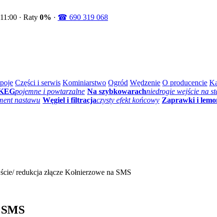
11:00 · Raty
0%
·
☎ 690 319 068
poje
Części i serwis
Kominiarstwo
Ogród
Wędzenie
O producencie
Ka
 KEG
pojemne i powtarzalne
Na szybkowarach
niedrogie wejście na st
ment nastawu
Węgiel i filtracja
czysty efekt końcowy
Zaprawki i lemo
jście/ redukcja złącze Kołnierzowe na SMS
a SMS