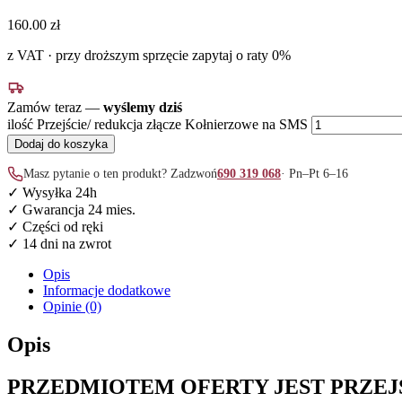
160.00
zł
z VAT · przy droższym sprzęcie zapytaj o raty 0%
Zamów teraz —
wyślemy dziś
ilość Przejście/ redukcja złącze Kołnierzowe na SMS
Dodaj do koszyka
Masz pytanie o ten produkt? Zadzwoń
690 319 068
· Pn–Pt 6–16
✓ Wysyłka 24h
✓ Gwarancja 24 mies.
✓ Części od ręki
✓ 14 dni na zwrot
Opis
Informacje dodatkowe
Opinie (0)
Opis
PRZEDMIOTEM OFERTY JEST PRZE