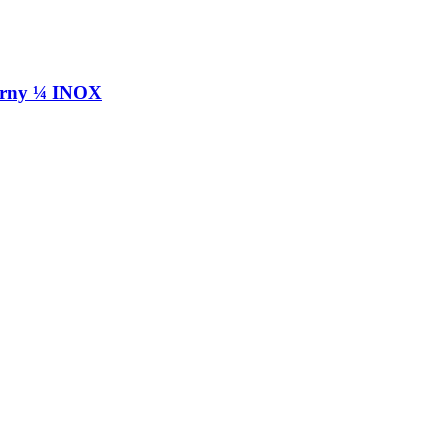
orny ¼ INOX