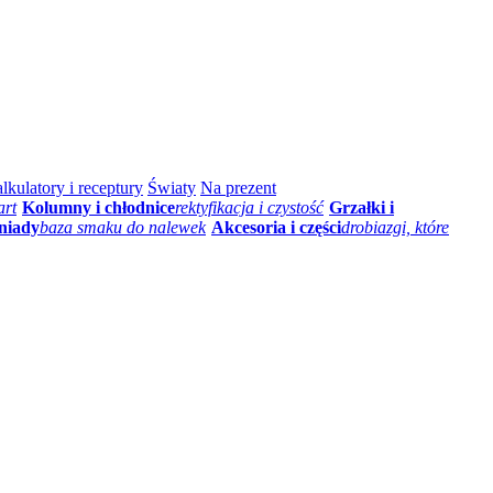
lkulatory i receptury
Światy
Na prezent
art
Kolumny i chłodnice
rektyfikacja i czystość
Grzałki i
niady
baza smaku do nalewek
Akcesoria i części
drobiazgi, które